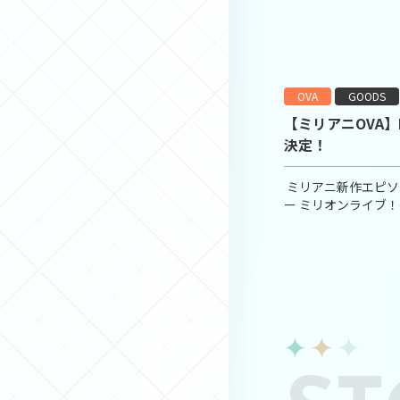
OVA
GOODS
【ミリアニOVA】B
決定！
ミリアニ新作エピソ
ー ミリオンライブ
Blu-rayがご好
定！本日5月25日(
♪詳細