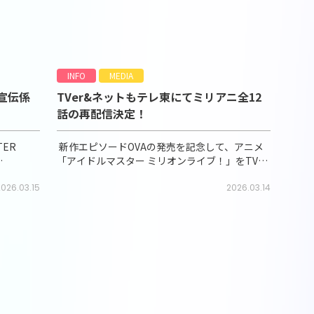
INFO
MEDIA
A宣伝係
TVer&ネットもテレ東にてミリアニ全12
話の再配信決定！
TER
新作エピソードOVAの発売を記念して、アニメ
「アイドルマスター ミリオンライブ！」をTVer
催「THE
とネットもテレ東にて再配信することが決定い
026.03.15
たしました！ 【配信スケジュール】（TVer
2026.03.14