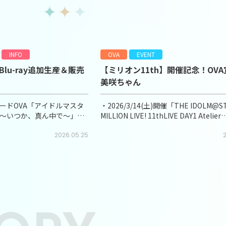
INFO
OVA
EVENT
lu-ray追加生産＆販売
【ミリオン11th】開催記念！OV
美咲ちゃん
ードOVA「アイドルマスタ
・2026/3/14(土)開催「THE IDOLM@S
！～いつか、真ん中で～」
MILLION LIVE! 11thLIVE DAY1 Atelier
評につき、追加生産＆販売を決
ROCOMOTION!!」・2026/3/15(日)開
月)から販売再開いたしました
2026.05.25
IDOLM@STER MILLI
2