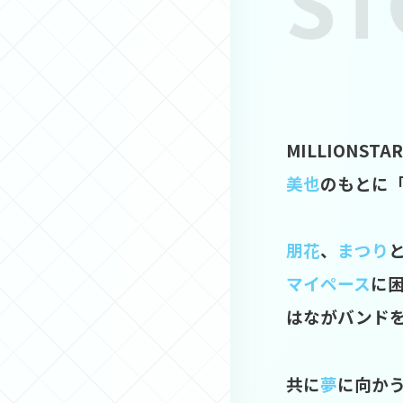
ST
MILLIONS
美也
のもとに
朋花
、
まつり
マイペース
に
はながバンド
共に
夢
に向かう