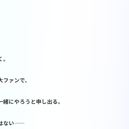
く。
大ファンで、
一緒にやろうと申し出る。
い――