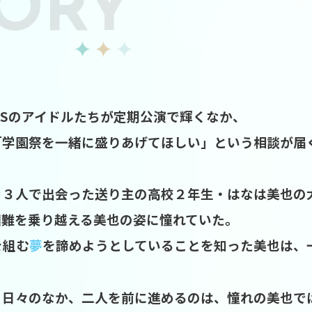
ORY
TARSのアイドルたちが定期公演で輝くなか、
「学園祭を一緒に盛りあげてほしい」という相談が届
と３人で出会った送り主の高校２年生・はなは美也の
困難を乗り越える美也の姿に憧れていた。
を組む
夢
を諦めようとしていることを知った美也は、
日々のなか、二人を前に進めるのは、憧れの美也ではな