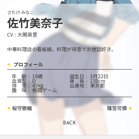
さたけ みなこ
佐竹美奈子
CV
大関英里
中華料理店の看板娘。料理が得意でお世話好き。
プロフィール
年
齢
18歳
誕
生
日
3月22日
血
液
型
O
身
長
158cm
体
重
45kg
出
身
地
東京都
趣
味
格闘ゲーム
桜守歌織
篠宮可憐
BACK