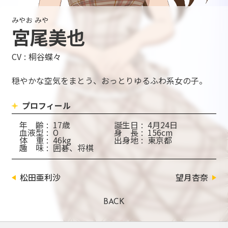
みやお みや
宮尾美也
CV
桐谷蝶々
穏やかな空気をまとう、おっとりゆるふわ系女の子。
プロフィール
年
齢
17歳
誕
生
日
4月24日
血
液
型
O
身
長
156cm
体
重
46kg
出
身
地
東京都
趣
味
囲碁、将棋
松田亜利沙
望月杏奈
BACK