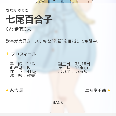
ななお ゆりこ
七尾百合子
CV
伊藤美来
読書が大好き。ステキな“先輩”を目指して奮闘中。
プロフィール
年
齢
15歳
誕
生
日
3月18日
血
液
型
B
身
長
154cm
体
重
41kg
出
身
地
東京都
趣
味
読書
永吉 昴
二階堂千鶴
BACK