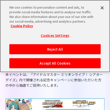
We use cookies to personalise content and ads, to
provide social media features and to analyse our traffic.
We also share information about your use of our site with
2025.12.24
OVA
EVENT
INFO
our social media, advertising and analytics partners.
(26/2/20更新)ミリアニOVA特
Cookie Policy
別先行視聴会の開催が決定！
Cookies Settings
Reject All
OVA「アイドルマスター ミリオンライブ！～いつか、真ん中で
～」特別先行視聴会の開催が決定いたしました！
Accept All Cookies
本イベントは、「アイドルマスター ミリオンライブ！ シアター
デイズ」内で開催される記念キャンペーンに参加いただいた方
の中から抽選でご招待いたします。