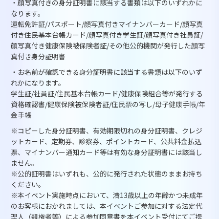
・顔写真付きの身分証明書に該当する書類は以下のいずれかに
なります。
運転免許証/パスポート/顔写真付きマイナンバーカード/顔写真
付き住民基本台帳カード/顔写真付き学生証/顔写真付き社員証/
顔写真付き健康保険被保険者証/その他公的機関が発行した顔写
真付き身分証明書
・お名前が確認できる身分証明書に該当する書類は以下のいず
れかになります。
学生証/社員証/住民基本台帳カード/健康保険組合等が発行する
資格確認書/健康保険被保険者証/住民票の写し/母子健康手帳/年
金手帳
※コピーした身分証明書、有効期限切れの身分証明書、クレジ
ットカード、定期券、診察券、ポイントカード、公共料金払込
票、マイナンバー通知カード等は有効な身分証明書には該当し
ません。
※公的証明書はいずれも、公的に発行された状態のままお持ち
ください。
※本イベント実施時点において、満13歳以上の年齢かつ未成年
のお客様におかれましては、本イベントご参加に対する法定代
理人（親権者等）による参加同意書を本イベント受付にてご提