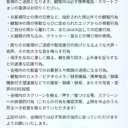
客様のご迷惑となります。観覧中は必ず携帯電話・スマートフ
ォンの電源はお切りください。
・お客様同士の席の交換など、指定された席以外での観覧行為
・観覧中の席の移動ならびに定められたエリアからの移動行為
・ご自分の席から離れての、またははみ出しての応援行為
・火器類の持ち込み、クラッカー・笛などの鳴り物の使用。
・周りのお客様のご迷惑や配信進行の妨げとなるような大声・
奇声、その他大きな音を鳴らす行為
・両手を左右に激しく振る、腕を振り回す、上半身を反らすな
どの過激な応援行為。
・会場内の化粧室でのお着替えや周囲の迷惑になる行為。
・観覧中のカメラ／ビデオカメラ／録音機器／携帯電話／録画
機能付き望遠鏡などでの撮影・録画・録音、またその写真・音
声のSNS投稿
・会場内のスクリーンを触る／押す／傷つける等、スクリーン
への直接的行為（これらの行為を確認次第、上映を中止のうえ
然るべき処置を取らせていただきます）
上記のほか、会場内では必ず係員の指示に従っていただけます
ようお願いいたします。