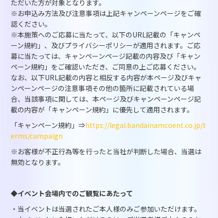
ただいた方が対象となります。
※お申込み方法及び注意事項は上記キャンペーンページをご確
認ください。
※本施策へのご応募に当たって、以下のURL記載の「キャンペ
ーン規約」、及びプライバシーポリシーが適用されます。ご応
募に当たっては、キャンペーンページ記載の内容及び「キャン
ペーン規約」をご確認いただき、ご同意の上ご応募ください。
なお、以下URL記載の内容と相反する内容が本ページ及びキャ
ンペーンページの注意事項その他の箇所に記載されている場
合、当該事項に関しては、本ページ及びキャンペーンページ記
載の内容が「キャンペーン規約」に優先して適用されます。
「キャンペーン規約」⇒
https://legal.bandainamcoent.co.jp/t
erms/campaign
※お客様が不正行為等を行ったと当社が判断した場合、当選は
無効となります。
◆イベント会場内でのご観覧にあたって
・当イベントは当選されたご本人様のみご参加いただけます。