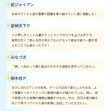
武ジャイアン
未来のアイドル達が葛藤や困難を乗り越えていく姿に感動した！
星映天下Ｐ
イチ押しポイントは翼がそっとマイクのカフを上げる所です。
視野が広くて色んな所が見えてるんだなって彼女の違う一面が見
られてとても良かったです！
みなづき
「夢」へ向かって進む彼女たちのその過程を見守っていきたい。
柳木枕Ｐ
まさに3DCGアニメの未来。ゲームで出会う愛らしさのまま、よ
り美麗かつダイナミックに劇場の面々が描かれている。特に、目
で表現される感情の機微は繊細そのもの。ぜひ、百万の星の瞬き
めいて移ろうアイドル達の表情に注目していただきたい。