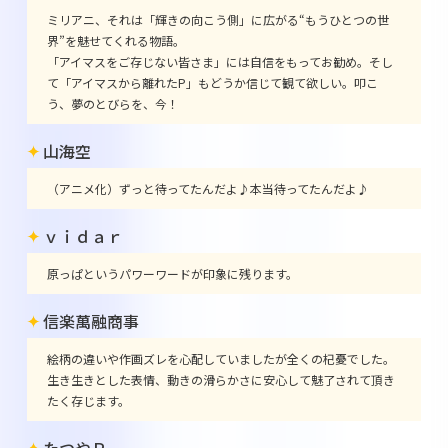
ミリアニ、それは「輝きの向こう側」に広がる“もうひとつの世
界”を魅せてくれる物語。
「アイマスをご存じない皆さま」には自信をもってお勧め。そし
て「アイマスから離れたP」もどうか信じて観て欲しい。叩こ
う、夢のとびらを、今！
山海空
（アニメ化）ずっと待ってたんだよ♪本当待ってたんだよ♪
ｖｉｄａｒ
原っぱというパワーワードが印象に残ります。
信楽萬融商事
絵柄の違いや作画ズレを心配していましたが全くの杞憂でした。
生き生きとした表情、動きの滑らかさに安心して魅了されて頂き
たく存じます。
たつやＰ