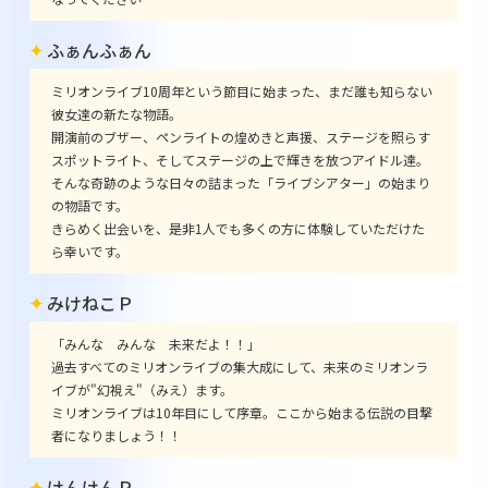
ふぁんふぁん
ミリオンライブ10周年という節目に始まった、まだ誰も知らない
彼女達の新たな物語。
開演前のブザー、ペンライトの煌めきと声援、ステージを照らす
スポットライト、そしてステージの上で輝きを放つアイドル達。
そんな奇跡のような日々の詰まった「ライブシアター」の始まり
の物語です。
きらめく出会いを、是非1人でも多くの方に体験していただけた
ら幸いです。
みけねこＰ
「みんな みんな 未来だよ！！」
過去すべてのミリオンライブの集大成にして、未来のミリオンラ
イブが"幻視え"（みえ）ます。
ミリオンライブは10年目にして序章。ここから始まる伝説の目撃
者になりましょう！！
けんけんＰ