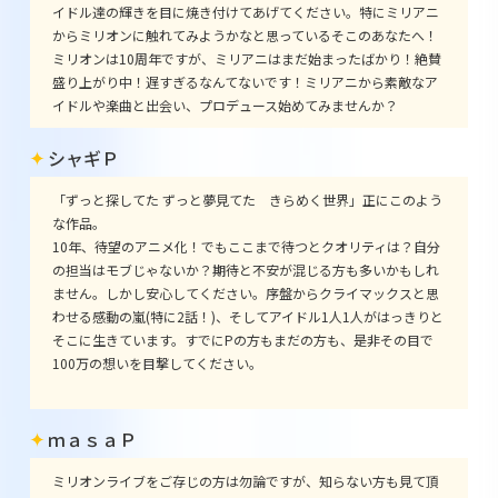
イドル達の輝きを目に焼き付けてあげてください。特にミリアニ
からミリオンに触れてみようかなと思っているそこのあなたへ！
ミリオンは10周年ですが、ミリアニはまだ始まったばかり！絶賛
盛り上がり中！遅すぎるなんてないです！ミリアニから素敵なア
イドルや楽曲と出会い、プロデュース始めてみませんか？
シャギＰ
「ずっと探してた ずっと夢見てた きらめく世界」正にこのよう
な作品。
10年、待望のアニメ化！でもここまで待つとクオリティは？自分
の担当はモブじゃないか？期待と不安が混じる方も多いかもしれ
ません。しかし安心してください。序盤からクライマックスと思
わせる感動の嵐(特に2話！)、そしてアイドル1人1人がはっきりと
そこに生きています。すでにPの方もまだの方も、是非その目で
100万の想いを目撃してください。
ｍａｓａＰ
ミリオンライブをご存じの方は勿論ですが、知らない方も見て頂