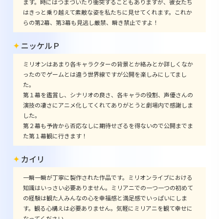
ます。時にはつまづいたり衝突することもありますが、彼女たち
はきっと乗り越えて素敵な姿を私たちに見せてくれます。これか
らの第2幕、第3幕も見逃し厳禁、瞬き禁止ですよ！
ニッケルＰ
ミリオンはあまり各キャラクターの背景とか絡みとか詳しくなか
ったのでゲームとは違う世界線ですが公開を楽しみにしてまし
た。
第１幕を鑑賞し、シナリオの良さ、各キャラの役割、声優さんの
演技の凄さにアニメ化してくれてありがとうと劇場内で感謝しま
した。
第２幕も予告から否応なしに期待せざるを得ないので公開までま
た第１幕観に行きます！
カイリ
一瞬一瞬が丁寧に製作された作品です。ミリオンライブにおける
知識はいっさい必要ありません。ミリアニでの一つ一つの初めて
の経験は観た人みんなの心を幸福感と満足感でいっぱいにしま
す。観る心構えは必要ありません。気軽にミリアニを観て幸せに
なってください