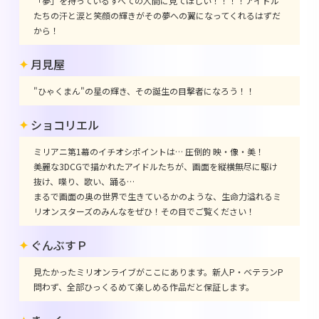
「夢」を持っているすべての人間に見てほしい！！！！アイドル
たちの汗と涙と笑顔の輝きがその夢への翼になってくれるはずだ
から！
月見屋
"ひゃくまん"の星の輝き、その誕生の目撃者になろう！！
ショコリエル
ミリアニ第1幕のイチオシポイントは… 圧倒的 映・像・美！
美麗な3DCGで描かれたアイドルたちが、画面を縦横無尽に駆け
抜け、喋り、歌い、踊る…
まるで画面の奥の世界で生きているかのような、生命力溢れるミ
リオンスターズのみんなをぜひ！その目でご覧ください！
ぐんぶすＰ
見たかったミリオンライブがここにあります。新人P・ベテランP
問わず、全部ひっくるめて楽しめる作品だと保証します。