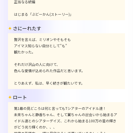
正当なる続編
はじまる「ぶどーかん(ストーリー)」
さにーれたす
贅沢を言えば、ミリオンやそもそも
アイマス知らない自分として"も"
観たかった。
それだけ沢山の人に向けて、
色んな愛情が込められた作品だと思います。
とりあえず、私は、早く続きが観たいです。
ロート
第1幕の見どころは何と言ってもTシアターのアイドル達！
未来ちゃんと静香ちゃん、そして翼ちゃんの出会いから始まるア
イドル達とのシアターデイズ、これから始まる100万の星の輝き
がどう光り輝くのか、、、