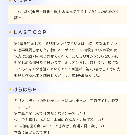
これは3人(未来・静香・翼)とみんなで作り上げる1つの劇場の物
語…
ＬＡＳＴＣＯＰ
第1幕を視聴して、ミリオンライブといえば「歌」だなぁという
のを再確認しました。特にオーディションの部分の3人の歌の表
現力は説得力を感じさせてくれて、まだミリオンを知らない方に
も楽しめる部分だと思います。ミリオンらしくひとりも手放さな
い・みんなで突き進んでいくアイドル達が、第2,3幕そしてその先
も見られる未来を期待しています。第1幕最高でした。
はらはらＰ
ミリオンライブの想いがいーっぱいつまった、王道アイドル物ア
ニメでした！
第二幕が楽しみで仕方なくなる出来でした！
少しでも興味があれば、本当に色んな人に見て欲しい！
3D映像も凄く良いので、できれば、劇場で見て欲しい！
本当に良かったです！