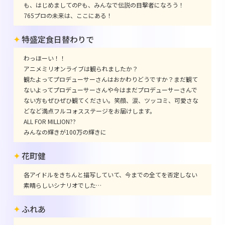
も、はじめましてのPも、みんなで伝説の目撃者になろう！
765プロの未来は、ここにある！
特盛定食日替わりで
わっほーい！！
アニメミリオンライブは観られましたか？
観たよってプロデューサーさんはおかわりどうですか？まだ観て
ないよってプロデューサーさんや今はまだプロデューサーさんで
ない方もぜひぜひ観てください。笑顔、涙、ツッコミ、可愛さな
どなど満点フルコォスステージをお届けします。
ALL FOR MILLION??
みんなの輝きが100万の輝きに
花町健
各アイドルをきちんと描写していて、今までの全てを否定しない
素晴らしいシナリオでした…
ふれあ