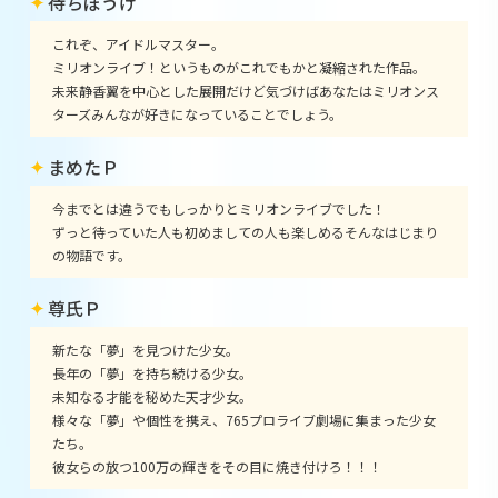
待ちぼうけ
これぞ、アイドルマスター。
ミリオンライブ！というものがこれでもかと凝縮された作品。
未来静香翼を中心とした展開だけど気づけばあなたはミリオンス
ターズみんなが好きになっていることでしょう。
まめたＰ
今までとは違うでもしっかりとミリオンライブでした！
ずっと待っていた人も初めましての人も楽しめるそんなはじまり
の物語です。
尊氏Ｐ
新たな「夢」を見つけた少女。
長年の「夢」を持ち続ける少女。
未知なる才能を秘めた天才少女。
様々な「夢」や個性を携え、765プロライブ劇場に集まった少女
たち。
彼女らの放つ100万の輝きをその目に焼き付けろ！！！