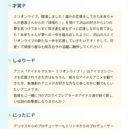
才駕Ｐ
ミリオンライブ、開演しました！誰かの応援をしてきた未来ちゃ
んが春香さんからの「頑張れ！」を受けて沢山の好きから1つの
夢を見つけてまっすぐ突き進む姿をずっと応援しながら見てまし
た！未来ちゃんが夢への一歩を踏み出したように、沢山の人とミ
リオンライブの新たな一歩を応援していきたいです！そして、可
愛くて頑張り屋な七尾百合子の活躍に期待してください！
しゅりーＰ
アニメ「アイドルマスター ミリオンライブ！」はアイマスシリー
ズを応援されてきた方はもちろん、様々なアイドルアニメを観て
きた方、群像劇のアニメがお好きな方など多くの方に観てもらい
たいアニメです。
皆様もご一緒に765プロライブシアターのアイドル達が紡ぐ新し
い伝説の目撃者になりませんか？
にったにＰ
グリマスからのプロデューサーもミリシタからのプロデューサー