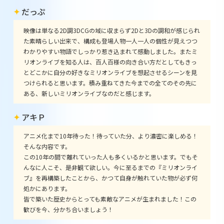
だっぷ
映像は単なる2D調3DCGの域に収まらず2Dと3Dの調和が感じられ
た素晴らしい出来で、構成も登場人物一人一人の個性が見えつつ
わかりやすい物語でしっかり惹き込まれて感動しました。またミ
リオンライブを知る人は、百人百様の向き合い方だとしてもきっ
とどこかに自分の好きなミリオンライブを想起させるシーンを見
つけられると思います。積み重ねてきた今までの全てのその先に
ある、新しいミリオンライブなのだと感じます。
アキＰ
アニメ化まで10年待った！待っていた分、より濃密に楽しめる！
そんな内容です。
この10年の間で離れていった人も多くいるかと思います。でもそ
んなに人こそ、是非観て欲しい。今に至るまでの『ミリオンライ
ブ』を再構築したことから、かつて自身が触れていた物が必ず何
処かにあります。
皆で築いた歴史からとっても素敵なアニメが生まれました！この
歓びを今、分かち合いましょう！