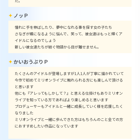
た。
ノッＰ
憧れに手を伸ばしたり、夢中になれる事を探す女の子たち
さなぎが蝶になるように悩んで、笑って、彼女達はもっと輝くア
イドルになるのでしょう
新しい彼女達たちが紡ぐ物語から目が離せません。
かいおうぷりＰ
たくさんのアイドルが登場しますが1人1人が丁寧に描かれていて
今作で初めてミリオンライブに触れられる方にも楽しんで頂ける
と思います
他にも『アレってもしかして？』と思える仕掛けもありミリオン
ライブを知っている方であればより楽しめると思います
プロデューサーもアイドルと一緒に成長していく様を応援したく
なりました
ミリオンライブと一緒に歩んできた方はもちろんのこと全ての方
におすすめしたい作品になっています