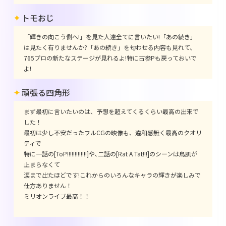
トモおじ
「輝きの向こう側へ!」を見た人達全てに言いたい!「あの続き」
は見たく有りませんか?「あの続き」を匂わせる内容も見れて、
765プロの新たなステージが見れるよ!特に古参Pも戻っておいで
よ!
頑張る四角形
まず最初に言いたいのは、予想を超えてくるくらい最高の出来で
した！
最初は少し不安だったフルCGの映像も、違和感無く最高のクオリ
ティで
特に一話の[ToP!!!!!!!!!!!!!]や､二話の[Rat A Tat!!!]のシーンは鳥肌が
止まらなくて
涙まで出たほどです!これからのいろんなキャラの輝きが楽しみで
仕方ありません！
ミリオンライブ最高！！