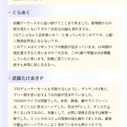
くらあく
初期アーケードから追い続けてここまで来ました。劇場版からの
続き見たくないですか？元気なAS組も見れますよ。
CGアニメなんて出来良いの？…と思っていたそこのアナタ、心配
ご無用全然気にならないです。
このアニメはミリオンライブの軌跡が詰まっています。10年間の
歴史重すぎると思いますか？大丈夫、この1幕で序盤はほぼ網羅
していると思います。気軽に見てください。
続きも非常に気になるな～。
武藤たけあきＰ
プロデューサーを一人も手放さないように、ゲッサンの1巻と、
グリー版を思い出すような内容が含まれていました。
765ASのライブは完璧でした。未来、静香、翼のライブシーン
は、すごく心に来るシーンでした。百合子Pとして、ダンスが上
手くないほうなのに、先輩として、必死に頑張る百合子は解釈一
致でした。ミリシタのコミュの探偵の話も触れてましたね。最後
の屋上のシーンでかっこよく決めているのも良かったです。