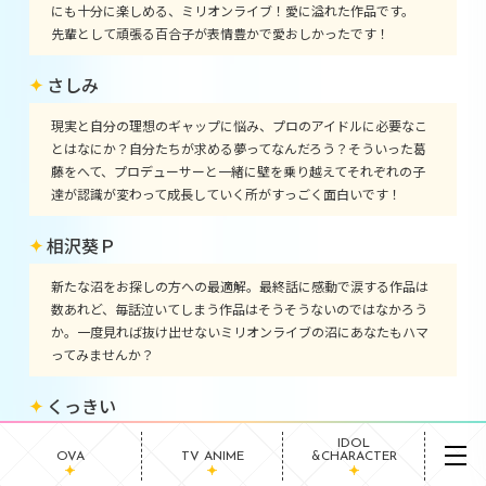
にも十分に楽しめる、ミリオンライブ！愛に溢れた作品です。
先輩として頑張る百合子が表情豊かで愛おしかったです！
さしみ
現実と自分の理想のギャップに悩み、プロのアイドルに必要なこ
とはなにか？自分たちが求める夢ってなんだろう？そういった葛
藤をへて、プロデューサーと一緒に壁を乗り越えてそれぞれの子
達が認識が変わって成長していく所がすっごく面白いです！
相沢葵Ｐ
新たな沼をお探しの方への最適解。最終話に感動で涙する作品は
数あれど、毎話泣いてしまう作品はそうそうないのではなかろう
か。一度見れば抜け出せないミリオンライブの沼にあなたもハマ
ってみませんか？
くっきい
IDOL
第1幕を観終わって家に帰るまで、いつも流している音楽をかけ
OVA
TV ANIME
&CHARACTER
ずに帰りました。10年間待ち焦がれた映画はずっと余韻に浸って