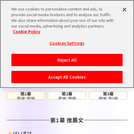
We use cookies to personalise content and ads, to
provide social media features and to analyse our traffic.
We also share information about your use of our site with
our social media, advertising and analytics partners.
RECOMMEND
Cookie Policy
Cookies Settings
Reject All
宣伝協力プロデューサープラン
アニメ「アイドルマスター ミリオンライブ！」
宣伝協力プロデュー
Accept All Cookies
サーの皆さんから推薦文をいただきました！
第1幕
第2幕
第3幕
(第1話～第4話)
(第5話～第8話)
(第9話～第12話)
第1幕 推薦文
けいすけ