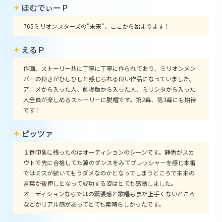
ほむでぃーＰ
765ミリオンスターズの"未来"、ここから始まります！
えるＰ
作画、ストーリー共に丁寧に丁寧に作られており、ミリオンメン
バーの良さがひしひしと感じられる良い作品になっていました。
アニメから入った人、劇場版から入った人、ミリシタから入った
人全員が楽しめるストーリーに脱帽です。第2幕、第3幕にも期待
です！
ピッツァ
１番印象に残ったのはオーディションのシーンです。静香がスカ
ウトで先に合格してた翼のダンスをみてプレッシャーを感じ本番
ではミスが続いてもうダメなのかとなってしまうところで未来の
言葉が後押しとなって成功する姿はとても感動しました。
オーディションならではの緊張感と歌唱もまだ上手くないところ
などがリアル感があってとても素晴らしかったです。