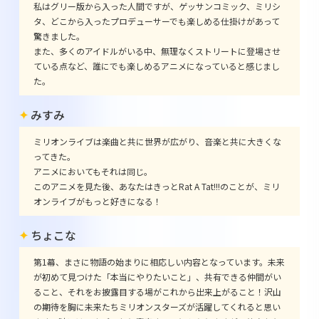
私はグリー版から入った人間ですが、ゲッサンコミック、ミリシ
タ、どこから入ったプロデューサーでも楽しめる仕掛けがあって
驚きました。
また、多くのアイドルがいる中、無理なくストリートに登場させ
ている点など、誰にでも楽しめるアニメになっていると感じまし
た。
みすみ
ミリオンライブは楽曲と共に世界が広がり、音楽と共に大きくな
ってきた。
アニメにおいてもそれは同じ。
このアニメを見た後、あなたはきっとRat A Tat!!!のことが、ミリ
オンライブがもっと好きになる！
ちょこな
第1幕、まさに物語の始まりに相応しい内容となっています。未来
が初めて見つけた「本当にやりたいこと」、共有できる仲間がい
ること、それをお披露目する場がこれから出来上がること！沢山
の期待を胸に未来たちミリオンスターズが活躍してくれると思い