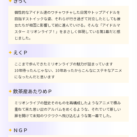
きっく
個性的なアイドル達のワチャワチャした日常やトップアイドルを
目指すストイックな姿、それらが行き過ぎて対立したとしても彼
女たちが相互に影響して前に進んでいける。そんな「アイドルマ
スター ミリオンライブ！」をまさしく体現している第1幕だと感
じました。
えくＰ
ここまで歩んできたミリオンライブの魅力が詰まっています
10年待ったんじゃない、10年あったからこんなにステキなアニメ
になったんだと思います
飲茶産あたりめＰ
ミリオンライブの歴史そのものを再構成したようなアニメで積み
重ねて来た思い出のアルバムをめくるような、それでいて新しい
扉を開けて未知のワクワクへ飛び込むような第一幕でした。
ＮＧＰ