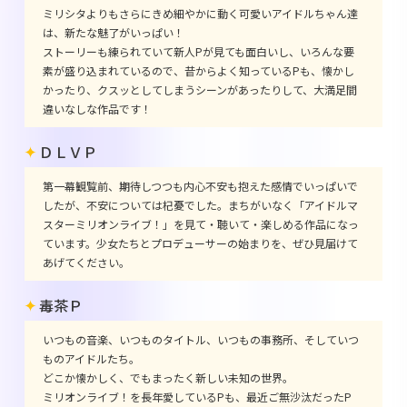
ミリシタよりもさらにきめ細やかに動く可愛いアイドルちゃん達
は、新たな魅了がいっぱい！
ストーリーも練られていて新人Pが見ても面白いし、いろんな要
素が盛り込まれているので、昔からよく知っているPも、懐かし
かったり、クスッとしてしまうシーンがあったりして、大満足間
違いなしな作品です！
ＤＬＶＰ
第一幕観覧前、期待しつつも内心不安も抱えた感情でいっぱいで
したが、不安については杞憂でした。まちがいなく「アイドルマ
スターミリオンライブ！」を見て・聴いて・楽しめる作品になっ
ています。少女たちとプロデューサーの始まりを、ぜひ見届けて
あげてください。
毒茶Ｐ
いつもの音楽、いつものタイトル、いつもの事務所、そしていつ
ものアイドルたち。
どこか懐かしく、でもまったく新しい未知の世界。
ミリオンライブ！を長年愛しているPも、最近ご無沙汰だったP