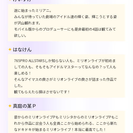
遂に始まったミリアニ。
みんなが待っていた劇場のアイドル達の輝く姿、輝こうとする姿
が沢山観れます。
モバイル版からのプロデューサーにも是非最初の4話は観てみて
欲しい。
はなけん
765PRO ALLSTARSしか知らない人も、ミリオンライブが初めま
しての人も、そもそもアイドルマスターってなんなの？って人も
楽しめる！
そんなアイマスの良さがミリオンライブの良さが詰まった作品で
した。
観てもらえたら損はさせないです！
真庭の某Ｐ
昔からのミリオンライブPもミリシタからのミリオンライブPもこ
れから作品に出会う人も全員ここから始められる、ここから新た
なドキドキが始まるミリオンライブ！本当に最高でした！