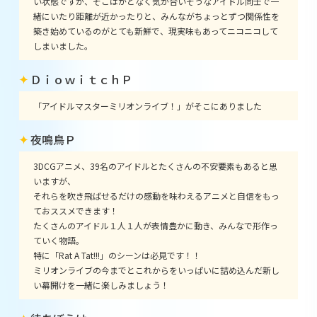
い状態ですが、そこはかとなく気が合いそうなアイドル同士で一
緒にいたり距離が近かったりと、みんながちょっとずつ関係性を
築き始めているのがとても新鮮で、現実味もあってニコニコして
しまいました。
ＤｉｏｗｉｔｃｈＰ
「アイドルマスターミリオンライブ！」がそこにありました
夜鳴鳥Ｐ
3DCGアニメ、39名のアイドルとたくさんの不安要素もあると思
いますが、
それらを吹き飛ばせるだけの感動を味わえるアニメと自信をもっ
ておススメできます！
たくさんのアイドル１人１人が表情豊かに動き、みんなで形作っ
ていく物語。
特に「Rat A Tat!!!」のシーンは必見です！！
ミリオンライブの今までとこれからをいっぱいに詰め込んだ新し
い幕開けを一緒に楽しみましょう！