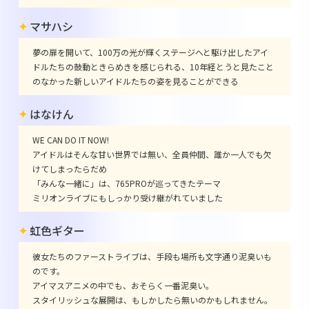
マサハシ
夢の扉を開いて、100万の光が輝くステージへと駆け出したアイ
ドルたちの鼓動ときらめきを感じられる、10年経とうと見たこと
のなかった新しいアイドルたちの姿を見ることができる
はなけん
WE CAN DO IT NOW!
アイドルはそんな甘い世界では無い、全員仲間、誰か一人でも欠
けてしまったらだめ
「みんな一緒に」は、765PROが巡ってきたテーマ
ミリオンライブにもしっかり受け継がれていました
虹色ギター
彼女たちのファーストライブは、手段も場所も文字通り泥臭いも
のです。
アイマスアニメの中でも、おそらく一番泥臭い。
スタイリッシュな展開は、もしかしたら無いのかもしれません。