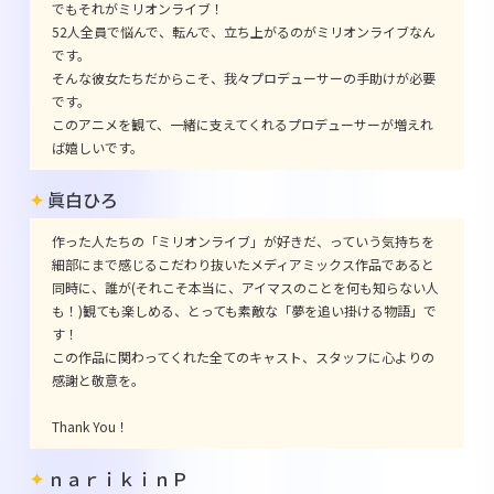
でもそれがミリオンライブ！
52人全員で悩んで、転んで、立ち上がるのがミリオンライブなん
です。
そんな彼女たちだからこそ、我々プロデューサーの手助けが必要
です。
このアニメを観て、一緒に支えてくれるプロデューサーが増えれ
ば嬉しいです。
眞白ひろ
作った人たちの「ミリオンライブ」が好きだ、っていう気持ちを
細部にまで感じるこだわり抜いたメディアミックス作品であると
同時に、誰が(それこそ本当に、アイマスのことを何も知らない人
も！)観ても楽しめる、とっても素敵な「夢を追い掛ける物語」で
す！
この作品に関わってくれた全てのキャスト、スタッフに心よりの
感謝と敬意を。
Thank You！
ｎａｒｉｋｉｎＰ