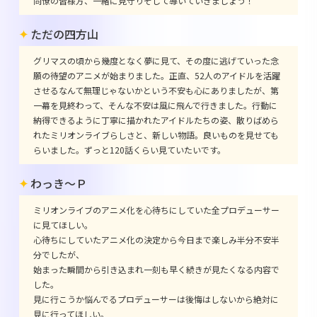
同僚の皆様方、一緒に見守りそして導いていきましょう！
ただの四方山
グリマスの頃から幾度となく夢に見て、その度に逃げていった念
願の待望のアニメが始まりました。正直、52人のアイドルを活躍
させるなんて無理じゃないかという不安も心にありましたが、第
一幕を見終わって、そんな不安は風に飛んで行きました。行動に
納得できるように丁寧に描かれたアイドルたちの姿、散りばめら
れたミリオンライブらしさと、新しい物語。良いものを見せても
らいました。ずっと120話くらい見ていたいです。
わっき～Ｐ
ミリオンライブのアニメ化を心待ちにしていた全プロデューサー
に見てほしい。
心待ちにしていたアニメ化の決定から今日まで楽しみ半分不安半
分でしたが、
始まった瞬間から引き込まれ一刻も早く続きが見たくなる内容で
した。
見に行こうか悩んでるプロデューサーは後悔はしないから絶対に
見に行ってほしい。