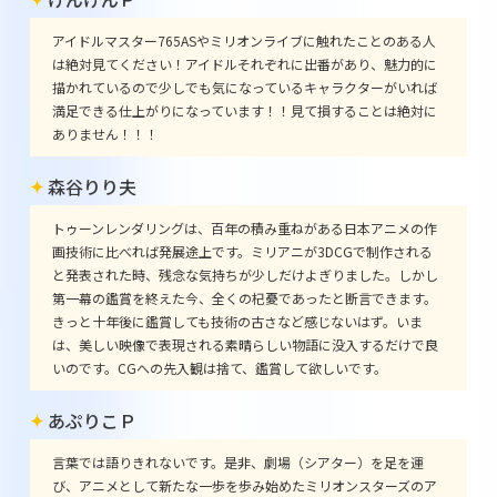
アイドルマスター765ASやミリオンライブに触れたことのある人
は絶対見てください！アイドルそれぞれに出番があり、魅力的に
描かれているので少しでも気になっているキャラクターがいれば
満足できる仕上がりになっています！！見て損することは絶対に
ありません！！！
森谷りり夫
トゥーンレンダリングは、百年の積み重ねがある日本アニメの作
画技術に比べれば発展途上です。ミリアニが3DCGで制作される
と発表された時、残念な気持ちが少しだけよぎりました。しかし
第一幕の鑑賞を終えた今、全くの杞憂であったと断言できます。
きっと十年後に鑑賞しても技術の古さなど感じないはず。いま
は、美しい映像で表現される素晴らしい物語に没入するだけで良
いのです。CGへの先入観は捨て、鑑賞して欲しいです。
あぷりこＰ
言葉では語りきれないです。是非、劇場（シアター）を足を運
び、アニメとして新たな一歩を歩み始めたミリオンスターズのア