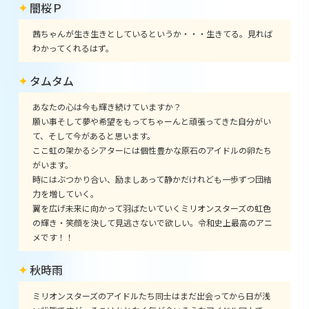
闇桜Ｐ
茜ちゃんが生き生きとしているというか・・・生きてる。見れば
わかってくれるはず。
タムタム
あなたの心は今も輝き続けていますか？
願い事そして夢や希望をもってちゃーんと頑張ってきた自分がい
て、そして今があると思います。
ここ虹の架かるシアターには個性豊かな原石のアイドルの卵たち
がいます。
時にはぶつかり合い、励ましあって静かだけれども一歩ずつ団結
力を増していく。
翼を広げ未来に向かって羽ばたいていくミリオンスターズの虹色
の輝き・笑顔を決して見逃さないで欲しい。令和史上最高のアニ
メです！！
秋時雨
ミリオンスターズのアイドルたち同士はまだ出会ってから日が浅